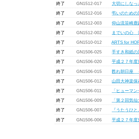
終了
GN1512-017
大切にしなっ
終了
GN1512-016
弔いのための
終了
GN1512-003
仰山流笹崎鹿
終了
GN1512-002
までいの心 
終了
GN1510-012
ARTS for
終了
GN1506-025
手すき和紙の
終了
GN1506-020
平成２７年度
終了
GN1506-015
甦れ朝日座 
終了
GN1506-012
山田大神楽保
終了
GN1506-011
「ヒューマン
終了
GN1506-009
「第２回気仙
終了
GN1506-007
『うたうひと
終了
GN1506-006
平成２７年度