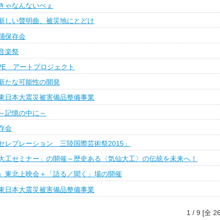
きゃなんないべぇ
新しい聲明曲、被災地にとどけ
踊保存会
音楽祭
 HOPE アートプロジェクト
新たな可能性の開発
東日本大震災被害備品整備事業
～記憶の中に～
存会
セレブレーション 三陸国際芸術祭2015」
大工セミナー」の開催～歴史ある〈気仙大工〉の伝統を未来へ！
』東北上映会＋「語る／聞く」場の開催
東日本大震災被害備品整備事業
1 / 9 [全 2