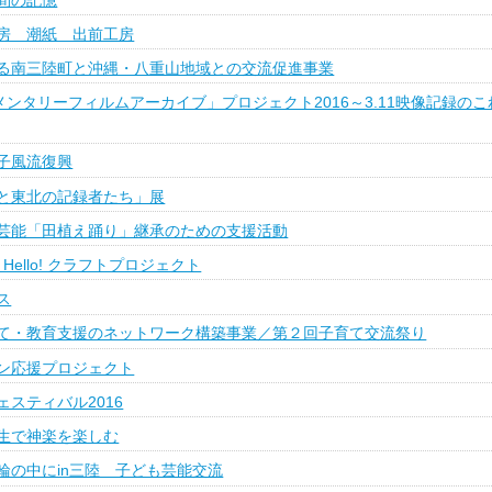
房 潮紙 出前工房
る南三陸町と沖縄・八重山地域との交流促進事業
メンタリーフィルムアーカイブ」プロジェクト2016～3.11映像記録のこ
子風流復興
と東北の記録者たち」展
芸能「田植え踊り」継承のための支援活動
ft Hello! クラフトプロジェクト
ス
て・教育支援のネットワーク構築事業／第２回子育て交流祭り
ン応援プロジェクト
スティバル2016
生で神楽を楽しむ
輪の中にin三陸 子ども芸能交流