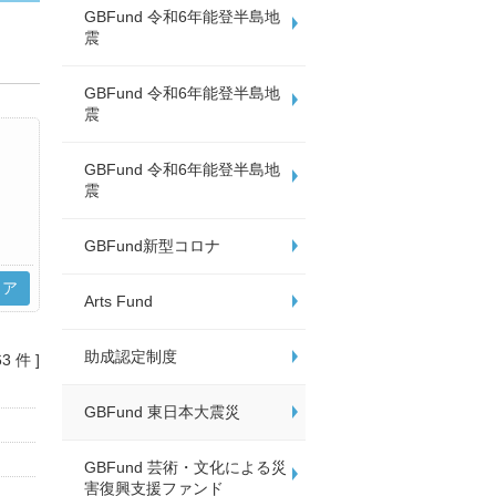
GBFund 令和6年能登半島地
震
GBFund 令和6年能登半島地
震
GBFund 令和6年能登半島地
震
GBFund新型コロナ
リア
Arts Fund
助成認定制度
63 件 ]
GBFund 東日本大震災
GBFund 芸術・文化による災
害復興支援ファンド