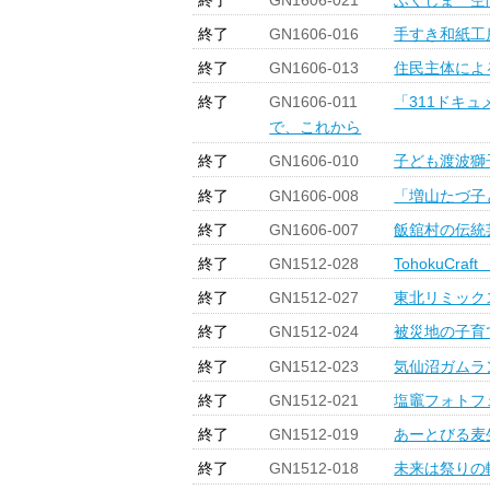
終了
GN1606-016
手すき和紙工
終了
GN1606-013
住民主体によ
終了
GN1606-011
「311ドキュ
で、これから
終了
GN1606-010
子ども渡波獅
終了
GN1606-008
「増山たづ子
終了
GN1606-007
飯舘村の伝統
終了
GN1512-028
TohokuCra
終了
GN1512-027
東北リミック
終了
GN1512-024
被災地の子育
終了
GN1512-023
気仙沼ガムラ
終了
GN1512-021
塩竈フォトフェ
終了
GN1512-019
あーとびる麦
終了
GN1512-018
未来は祭りの