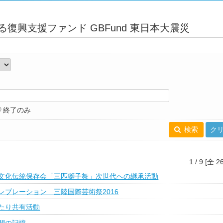
復興支援ファンド GBFund 東日本大震災
終了のみ
検索
ク
1 / 9 [全 2
文化伝統保存会「三匹獅子舞」次世代への継承活動
レブレーション 三陸国際芸術祭2016
たり共有活動
間の記憶