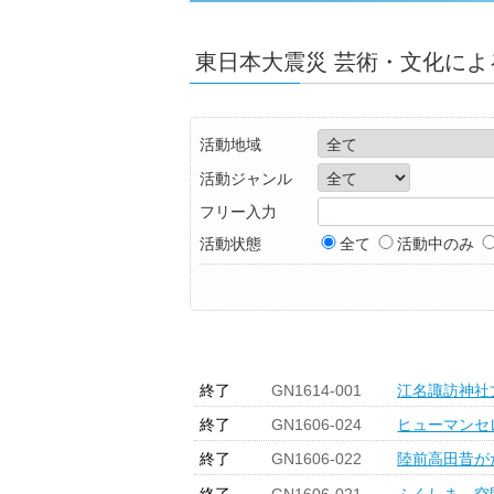
東日本大震災 芸術・文化による
活動地域
活動ジャンル
フリー入力
活動状態
全て
活動中のみ
終了
GN1614-001
江名諏訪神社
終了
GN1606-024
ヒューマンセ
終了
GN1606-022
陸前高田昔が
終了
GN1606-021
ふくしま 空