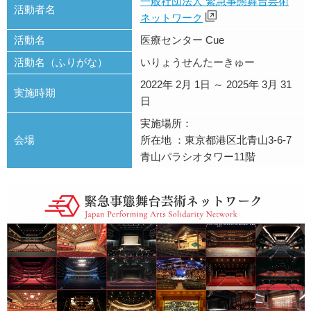
一般社団法人 緊急事態舞台芸術
活動者名
ネットワーク
活動名
医療センター Cue
活動名（ふりがな）
いりょうせんたーきゅー
2022年 2月 1日 ～ 2025年 3月 31
実施時期
日
実施場所：
会場
所在地 ：東京都港区北青山3-6-7
青山パラシオタワー11階