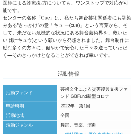
医師による診療/処方についても、ワンストップで対応が可
能です。
センターの名称「Cue」は、私たち舞台芸術関係者にも馴染
みある“きっかけ”の意「キュ ー(cue)」という言葉から、そ
して、未だなお危機的な状況にある舞台芸術界を、救いた
い (救=キュウ)という願いから発想されました。舞台制作に
励む多くの方々に、健やかで安心した日々を送っていただ
く―そのきっかけとなることができれば幸いです。
活動情報
芸術文化による災害復興支援ファ
活動ファンド
ンド GBFund新型コロナ
申請時期
2022年 第1回
活動地域
全国
活動ジャンル
舞踊、音楽、演劇