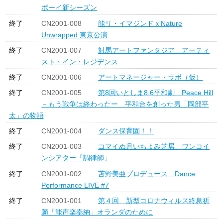
ボーイ新シーズン
終了
CN2001-008
能リ・イマジンドｘNature
Unwrapped 東京公演
終了
CN2001-007
対馬アートファンタジア アーティ
スト・イン・レジデンス
終了
CN2001-006
アートマネージャー・ラボ（仮）
終了
CN2001-005
第8回いとしま8.6平和劇 Peace Hill
－もう戦争は終わったー 平和台を創った男「岡部平
太」の物語
終了
CN2001-004
ダンス保育園！！
終了
CN2001-003
コマイぬ月いちよみ芝居、ワンコイ
ンシアター「調律師」
終了
CN2001-002
苫野美亜プロデュース Dance
Performance LIVE #7
終了
CN2001-001
第４回 新型コロナウィルス終息祈
願「能声楽奉納」オランダのために