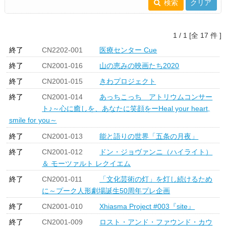
検索
クリア
1 / 1 [全 17 件 ]
終了
CN2202-001
医療センター Cue
終了
CN2001-016
山の恵みの映画たち2020
終了
CN2001-015
きわプロジェクト
終了
CN2001-014
あっちこっち アトリウムコンサー
ト♪～心に癒しを、あなたに笑顔をーHeal your heart,
smile for you～
終了
CN2001-013
能と語りの世界「五条の月夜」
終了
CN2001-012
ドン・ジョヴァンニ（ハイライト）
＆ モーツァルト レクイエム
終了
CN2001-011
「文化芸術の灯」を灯し続けるため
に～プーク人形劇場誕生50周年プレ企画
終了
CN2001-010
Xhiasma Project #003『site』
終了
CN2001-009
ロスト・アンド・ファウンド・カウ