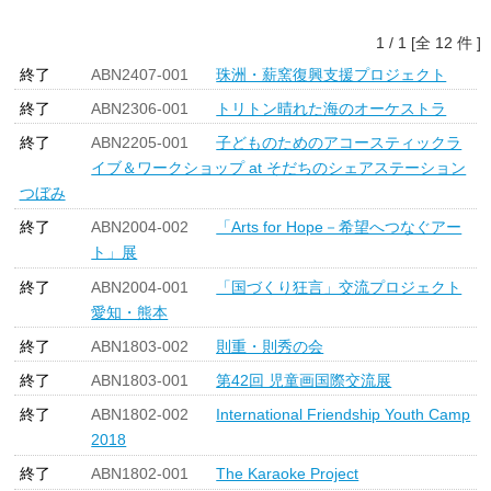
1 / 1 [全 12 件 ]
終了
ABN2407-001
珠洲・薪窯復興支援プロジェクト
終了
ABN2306-001
トリトン晴れた海のオーケストラ
終了
ABN2205-001
子どものためのアコースティックラ
イブ＆ワークショップ at そだちのシェアステーション
つぼみ
終了
ABN2004-002
「Arts for Hope－希望へつなぐアー
ト」展
終了
ABN2004-001
「国づくり狂言」交流プロジェクト
愛知・熊本
終了
ABN1803-002
則重・則秀の会
終了
ABN1803-001
第42回 児童画国際交流展
終了
ABN1802-002
International Friendship Youth Camp
2018
終了
ABN1802-001
The Karaoke Project