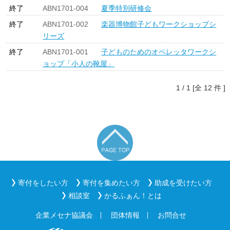
終了
ABN1701-004
夏季特別研修会
終了
ABN1701-002
楽器博物館子どもワークショップシ
リーズ
終了
ABN1701-001
子どものためのオペレッタワークシ
ョップ「小人の靴屋」
1 / 1 [全 12 件 ]
寄付をしたい方
寄付を集めたい方
助成を受けたい方
相談室
かるふぁん！とは
企業メセナ協議会
団体情報
お問合せ