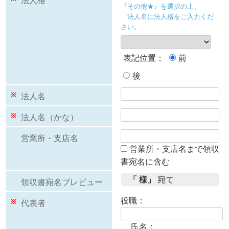
法人格
『その他★』を選択の上、
法人名に法人格をご入力くだ
さい。
表記位置：
前
後
※
法人名
※
法人名
（かな）
営業所・支店名
営業所・支店名まで領収
書宛名に含む
「 様」
宛て
領収書宛名プレビュー
役職：
※
代表者
氏名：