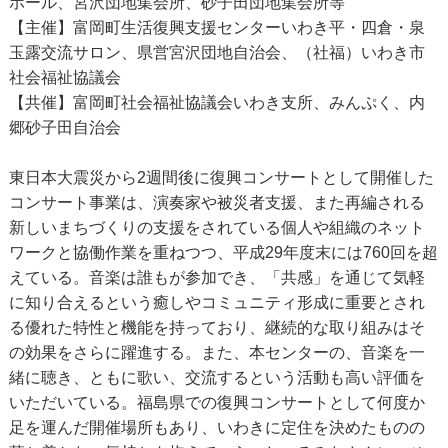
ホール、宮沢団地集会所、砂子田団地集会所等
【主催】富岡町生活復興支援センターいわき平・四倉・泉
玉露交流サロン、県営宮沢団地自治会、（社福）いわき市
社会福祉協議会
【共催】富岡町社会福祉協議会いわき支所、みんぷく、内
郷砂子田自治会
東日本大震災から2週間後に復興コンサートとして開催した
コンサート事業は、演奏家や被災者支援、また再編される
新しいまちづくりの支援をされている個人や組織のネット
ワークと協働作業を重ねつつ、平成29年度末には760回を超
えている。音楽は誰もが参加でき、「共感」を通じて気軽
に知り合えるという癒しやコミュニティ形成に重要とされ
る優れた特性と機能を持っており、継続的な取り組みはそ
の効果をさらに躍進する。また、本センターの、音楽を一
緒に聴き、ともに歌い、交流するという活動も高い評価を
いただいている。福島県での復興コンサートとして何度か
足を運んだ開催場所もあり、いわきに定住を決めたものの