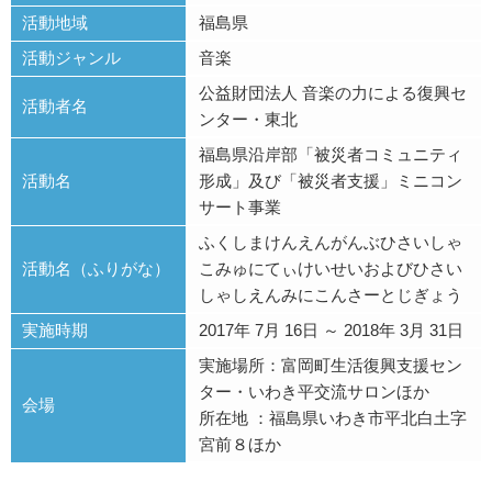
活動地域
福島県
活動ジャンル
音楽
公益財団法人 音楽の力による復興セ
活動者名
ンター・東北
福島県沿岸部「被災者コミュニティ
活動名
形成」及び「被災者支援」ミニコン
サート事業
ふくしまけんえんがんぶひさいしゃ
活動名（ふりがな）
こみゅにてぃけいせいおよびひさい
しゃしえんみにこんさーとじぎょう
実施時期
2017年 7月 16日 ～ 2018年 3月 31日
実施場所：富岡町生活復興支援セン
ター・いわき平交流サロンほか
会場
所在地 ：福島県いわき市平北白土字
宮前８ほか