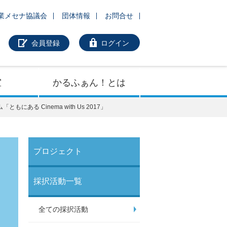
業メセナ協議会
団体情報
お問合せ
会員登録
ログイン
室
かるふぁん！とは
ある Cinema with Us 2017」
プロジェクト
採択活動一覧
全ての採択活動