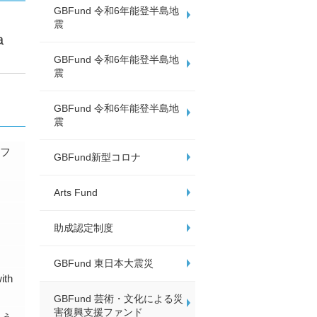
GBFund 令和6年能登半島地
震
a
GBFund 令和6年能登半島地
震
GBFund 令和6年能登半島地
震
援フ
GBFund新型コロナ
Arts Fund
助成認定制度
GBFund 東日本大震災
th
GBFund 芸術・文化による災
害復興支援ファンド