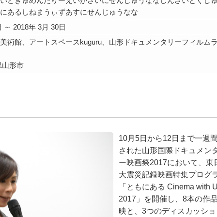
いどきゅめんたりーえいがさいにせんじゅうななしんさいとくし
にあるしねまうぃずあすにせんじゅうなな
日 ～ 2018年 3月 30日
美術館、アートスペースkuguru、山形ドキュメンタリーフィルム
県山形市
10月5日から12日まで一週
された山形国際ドキュメン
ー映画祭2017において、東
大震災記録映画特集プログ
「ともにある Cinema with U
2017」を開催し、8本の作
映と、3つのディスカッショ