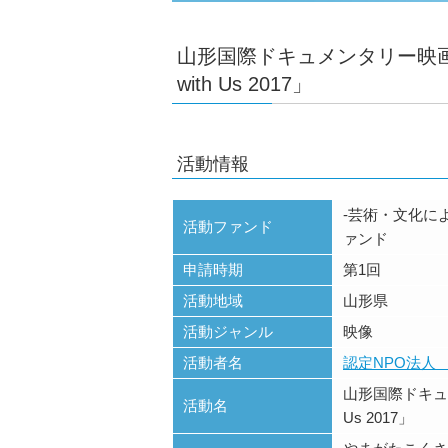
山形国際ドキュメンタリー映画祭
with Us 2017」
活動情報
-芸術・文化に
活動ファンド
ァンド
申請時期
第1回
活動地域
山形県
活動ジャンル
映像
活動者名
認定NPO法人
山形国際ドキュメ
活動名
Us 2017」