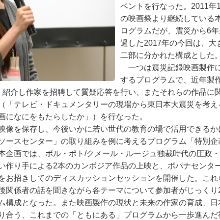
ベントを行なった。2011年1
の映画祭より継続している
ログラムだが、震災から6年
過した2017年の今回は、大
二部に分かれた構成とした
一つは震災記録映画製作
するプログラムで、近年製
・紹介し作家を招聘して質疑応答を行い、またそれらの作品に
（「テレビ・ドキュメンタリーの現場から東日本大震災を考え
画になにをもたらしたか」）を行なった。
映像を保存し、今後いかに若い世代の教育の場で活用できるか
リソースセンター」の取り組みを例に考えるプログラム「特別
本企画では、ポル・ポト/クメール・ルージュ独裁時代の圧政
い作り手による2本のカンボジア作品の上映と、ボパナセンタ
をお招きしてのディスカッションセッションを開催した。これ
後関係者の話を聞きながら各テーマについて参加者がじっくり
ム構成となった。また映画製作の現状と未来の作家の育成、日
り合う、これまでの「ともにある」プログラムから一歩進んだ