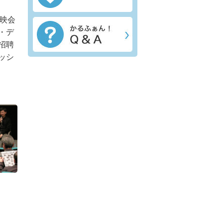
上映会
・デ
招聘
ッシ