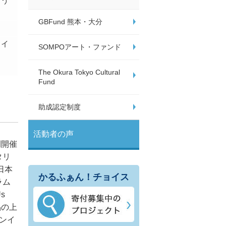
ゅう
GBFund 熊本・大分
ライ
SOMPOアート・ファンド
The Okura Tokyo Cultural
Fund
助成認定制度
活動者の声
間開催
タリ
日本
かるふぁん！チョイス
ラム
s
品の上
ンイ