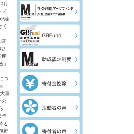
0月
本プ
が経
きく
。
に関
作さ
関連
る」
につ
企画
・大量
ーの
ら二
2時
本と
視野