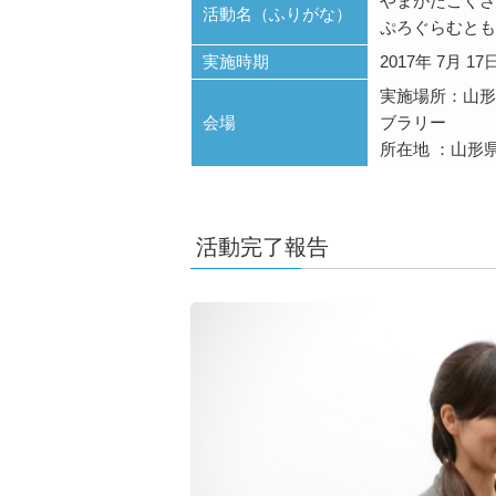
やまがたこくさ
活動名（ふりがな）
ぷろぐらむとも
実施時期
2017年 7月 17
実施場所：山形
会場
ブラリー
所在地 ：山形
活動完了報告