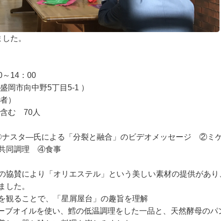
ました。
～14：00
岡市向中野5丁目5-1 ）
災者）
含む 70人
②ナスタ―氏による「分裂と融合」のビデオメッセージ ②ミ
共同調理 ④食事
の協賛により「オリエステル」という美しい素材の提供があり
ました。
を観ることで、「星屑屋台」の趣旨を理解
ーブオイルを使い、鱈の低温調理をした一品と、天然酵母のパ