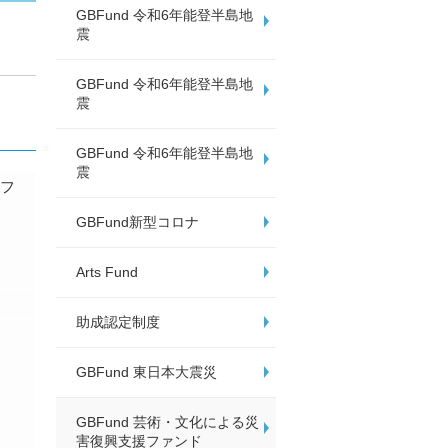
GBFund 令和6年能登半島地
震
GBFund 令和6年能登半島地
震
GBFund 令和6年能登半島地
震
援フ
GBFund新型コロナ
Arts Fund
助成認定制度
GBFund 東日本大震災
GBFund 芸術・文化による災
害復興支援ファンド