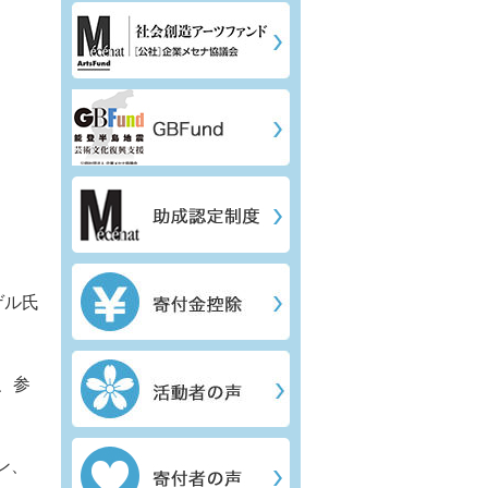
ゲル氏
、参
ン、