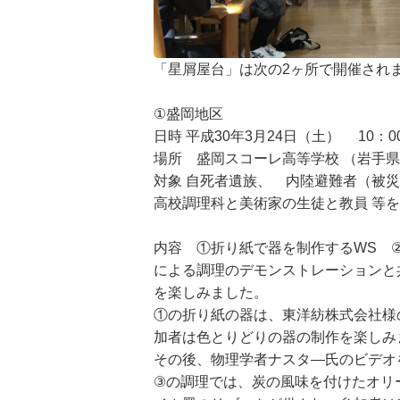
「星屑屋台」は次の2ヶ所で開催され
①盛岡地区
日時 平成30年3月24日（土） 10：00
場所 盛岡スコーレ高等学校 （岩手県盛
対象 自死者遺族、 内陸避難者（被
高校調理科と美術家の生徒と教員 等を
内容 ①折り紙で器を制作するWS 
による調理のデモンストレーションと
を楽しみました。
①の折り紙の器は、東洋紡株式会社様
加者は色とりどりの器の制作を楽しみ
その後、物理学者ナスタ―氏のビデオ
③の調理では、炭の風味を付けたオリ