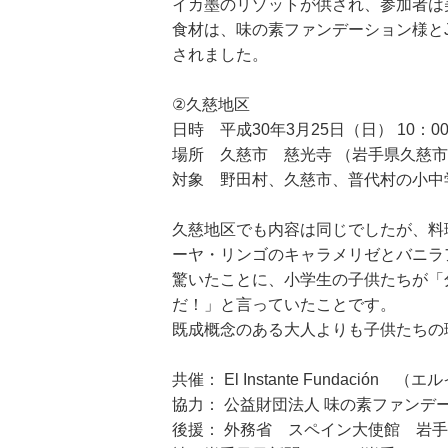
イカ墨のリゾットが供され、参加者は
食材は、味の素ファンデーション様と
されました。
②久慈地区
日時 平成30年3月25日（日） 10：00
場所 久慈市 慈光寺 （岩手県久慈市大
対象 野田村、久慈市、普代村の小中
久慈地区でも内容は同じでしたが、料
ーヤ・リンゴのキャラメリゼとバニラ
驚いたことに、小学生の子供たちが「
だ！」と言っていたことです。
既成概念のある大人よりも子供たちの
共催： El Instante Fundación
協力： 公益財団法人 味の素ファン
後援： 外務省 スペイン大使館 岩