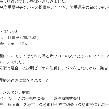
美しい器と珍しい料理を楽しみました。
JA岩手県中央会からの提供をいただき、岩手県産の旬の食材が
～14：00
川目町第22地割62 ）
学生児童 52人
理については・ほうれん草と岩ワカメの入ったオムレツ・トル
アイスでした。
分裂と融合」の説明ビデオを理解し、パンをこねながら「融合
理解の速さに驚かされました。
 （エルインスタンテ財団）
デーション ＪＡ岩手県中央会 東洋紡株式会社
手県 盛岡市 久慈市 久慈市社会福協議会（久慈市開催）岩