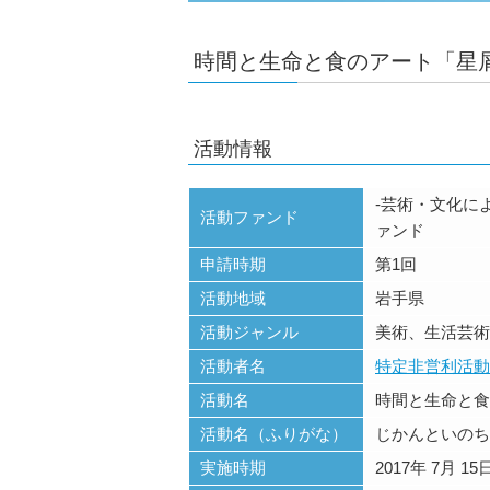
時間と生命と食のアート「星
活動情報
-芸術・文化に
活動ファンド
ァンド
申請時期
第1回
活動地域
岩手県
活動ジャンル
美術、生活芸術
活動者名
特定非営利活動
活動名
時間と生命と食
活動名（ふりがな）
じかんといのち
実施時期
2017年 7月 15