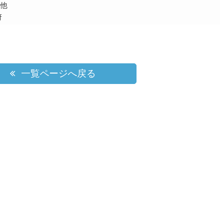
他
府
一覧ページへ戻る