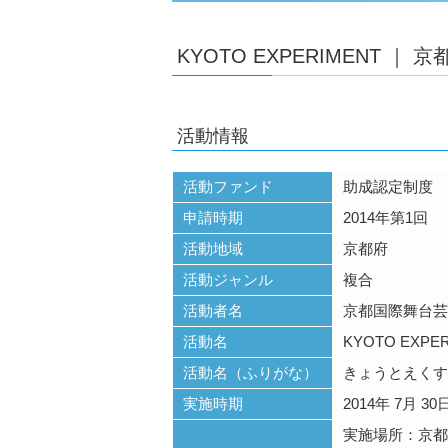
KYOTO EXPERIMENT ｜
活動情報
活動ファンド
助成認定制度
申請時期
2014年第1回
活動地域
京都府
活動ジャンル
複合
活動者名
京都国際舞台芸
活動名
KYOTO EXP
活動名（ふりがな）
きょうとえくす
実施時期
2014年 7月 30
実施場所：京都