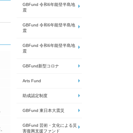
GBFund 令和6年能登半島地
震
GBFund 令和6年能登半島地
震
GBFund 令和6年能登半島地
震
GBFund新型コロナ
Arts Fund
助成認定制度
GBFund 東日本大震災
ん
GBFund 芸術・文化による災
座、
害復興支援ファンド