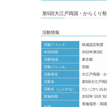
第5回大江戸両国・からくり祭
活動情報
活動ファンド
助成認定制度
申請時期
2010年第2回
活動地域
東京都
活動ジャンル
芸能
活動者名
大江戸両国・か
活動名
第5回大江戸両
活動名（ふりがな）
だいごかいおお
実施時期
2010年 10月 9
実施場所：両国
会場