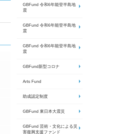
GBFund 令和6年能登半島地
震
GBFund 令和6年能登半島地
震
GBFund 令和6年能登半島地
震
GBFund新型コロナ
Arts Fund
助成認定制度
GBFund 東日本大震災
GBFund 芸術・文化による災
害復興支援ファンド