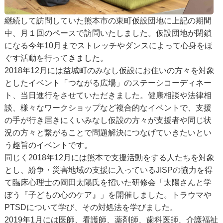
継続して訪問していた熊本市の東町仮設団地に上記の期間
中、月１回のペースで訪問いたしました。仮設団地が閉鎖
になる今年10月までストレッチやダンスによって心身をほ
ぐす活動を行ってきました。
2018年12月には益城町のみなし仮設にお住いの方々を対象
としたイベント「つながる広場」のステーシコーディネー
ト、当日進行をさせていただきました。健康相談や法律相
談、様々なワークショップなど複合的なイベントで、支援
の手が行き届きにくいみなし仮設の方々が支援者や同じ状
況の方々と繋がることで問題解決につなげていきたいとい
う趣旨のイベントです。
同じく2018年12月には熊本で支援活動をする人たちを対象
とし、紛争・災害地域の支援に入っているJISPの協力を得
て臨床心理士の岡田太陽氏を招いた研修会「太陽さんと学
ぼう『子どもの心のケア』」を開催しました。トラウマや
PTSDについて学び、その対処法を学びました。
2019年1月には医師、看護師、薬剤師、歯科医師、介護福祉