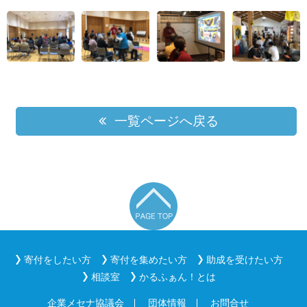
一覧ページへ戻る
寄付をしたい方
寄付を集めたい方
助成を受けたい方
相談室
かるふぁん！とは
企業メセナ協議会
団体情報
お問合せ