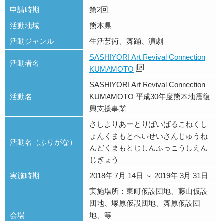
申請時期
第2回
活動地域
熊本県
活動ジャンル
生活芸術、舞踊、演劇
SASHIYORI Art Revival Connection
活動者名
KUMAMOTO
SASHIYORI Art Revival Connection
活動名
KUMAMOTO 平成30年度熊本地震復
興支援事業
さしよりあーとりばいばるこねくし
ょんくまもとへいせいさんじゅうね
活動名（ふりがな）
んどくまもとじしんふっこうしえん
じぎょう
実施時期
2018年 7月 14日 ～ 2019年 3月 31日
実施場所：東町仮設団地、藤山仮設
団地、塚原仮設団地、舞原仮設団
会場
地、等