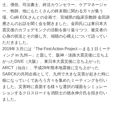
士、僧侶、司法書士、終活カウンセラー、ケアマネージャ
ー、牧師、他にもたくさんの終末期に関わる方々が集う
場、Café EOLさんとの企画で、宮城県の臨床宗教師 金田諦
應さんのお話を聞く会を開きました。金田氏には東日本大
震災後のカフェデモンクの活動を振り返りつつ、被災者の
心身の状況とその接し方、傾聴の心構えについて語ってい
ただきました。
2019年３月には「The First Action Project —まる１日ミーテ
ィング in 九州—」と題して、阪神・淡路大震災後に立ち上
がったDIVE（大阪）、東日本大震災後に立ち上がった
ARCT（仙台）、平成28年熊本地震後に立ち上がった
SARCKの共同企画として、九州で大きな災害が起きた時に
核になっていくであろう方々を集めたミーティングを行い
ました。災害時に直面する様々な選択の場面をシミュレー
ションするクロスロードを消防士の徳永伸介氏を招き行い
ました。