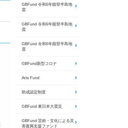
GBFund 令和6年能登半島地
震
GBFund 令和6年能登半島地
震
GBFund 令和6年能登半島地
震
GBFund新型コロナ
Arts Fund
助成認定制度
GBFund 東日本大震災
GBFund 芸術・文化による災
屋
害復興支援ファンド