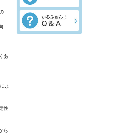
の
向
くあ
開によ
定性
。
から