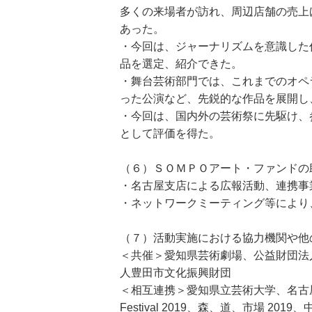
多くの来場者が訪れ、周辺店舗の売上
あった。
・今回は、ジャーナリズムを意識した
品を選定、紹介できた。
・舞台芸術部門では、これまでのオペ
った公演など、先鋭的な作品を展開し
・今回は、国内外の芸術祭に先駆け、
として評価を得た。
（６）ＳＯＭＰＯアート・ファンドの
・名古屋支店による広報活動、連携事
・ネットワークミーティング等により
（７）活動実施における協力機関や他
＜共催＞愛知県芸術劇場、公益財団法
人豊田市文化振興財団
＜相互連携＞愛知県立芸術大学、名古屋芸術
Festival 2019、森、道、市場 2019、