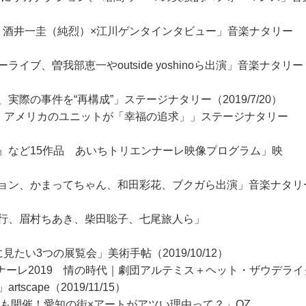
集 酒井一圭（純烈）×江川ゲンタインタビュー」音楽ナタリー
ブ、曽我部恵一やoutside yoshinoら出演」音楽ナタリー
際の事件を“再構成”」ステージナタリー（2019/7/20）
開、アメリカのユニットが「幸福の追求」」ステージナタリー
』など15作品 あいちトリエンナーレ映像プログラム」映
ョン、かまってちゃん、和田彩花、ブクガら出演」音楽ナタリ
行、眉村ちあき、柴田聡子、七尾旅人ら」
たい3つの展覧会」美術手帖（2019/10/12）
エンナーレ2019 情の時代｜劇団アルテミス＋ヘット・ザウデラ
cape（2019/11/15）
9も開催！愛知の街×アートがアツい理由って？」OZ