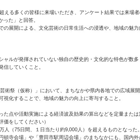
を超える多くの皆様に来場いただき、アンケート結果では来場者
良かった」と回答。
での展開による、文化芸術の日常生活への浸透や、地域の魅力
シャルが発揮されていない独自の歴史的・文化的な特色が数多
発信していくこと。
国際芸術祭（仮称）」において、まちなかや県内各地での広域展
可視化することで、地域の魅力の向上に寄与すること。
った点や活動実施による経済波及効果の算出などを定量または
評価をしてください）
万人（75日間、１日当たり約9,000人）を超えるものとなった
円頓寺会場」や「豊田市駅周辺会場」のまちなかにも、国内外