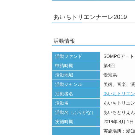
あいちトリエンナーレ2019
活動情報
活動ファンド
SOMPOアー
申請時期
第4回
活動地域
愛知県
活動ジャンル
美術、音楽、演
活動者名
あいちトリエン
活動名
あいちトリエンナ
活動名（ふりがな）
あいちとりえん
実施時期
2019年 4月 1日
実施場所：愛知