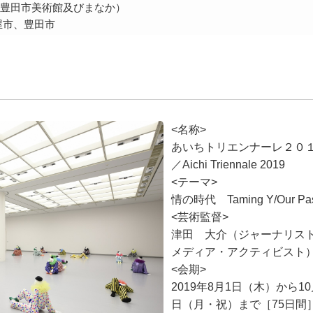
豊田市美術館及びまなか）
屋市、豊田市
<名称>
あいちトリエンナーレ２０
／Aichi Triennale 2019
<テーマ>
情の時代 Taming Y/Our Pas
<芸術監督>
津田 大介（ジャーナリス
メディア・アクティビスト
<会期>
2019年8月1日（木）から10
日（月・祝）まで［75日間