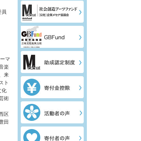
委員
テーマ
音楽
、来
スト
文化
芸術
西区
豊田