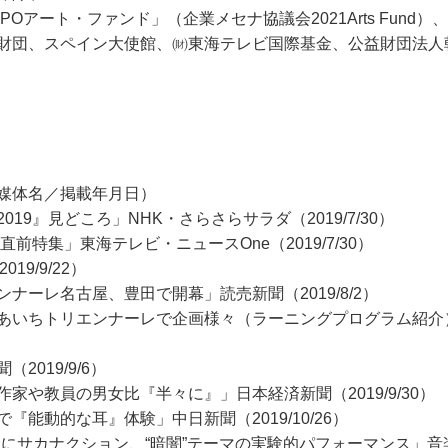
アート・ファンド」（企業メセナ協議会2021Arts Fund）
財団、スペイン大使館、㈶東海テレビ国際基金、公益財団法人
媒体名／掲載年月日）
9』見どころ」NHK・さらさらサラダ（2019/7/30）
前特集」東海テレビ・ニュースOne（2019/7/30）
9/9/22）
ナーレ名古屋、豊田で開幕」読売新聞（2019/8/2）
あいちトリエンナーレで企画様々（ラーニングプログラム紹介
019/9/6）
や教員の男女比『半々に』」日本経済新聞（2019/9/30）
能動的な耳』体験」中日新聞（2019/10/26）
にサカナクション、“暗闇”テーマの実験的パフォーマンス」音