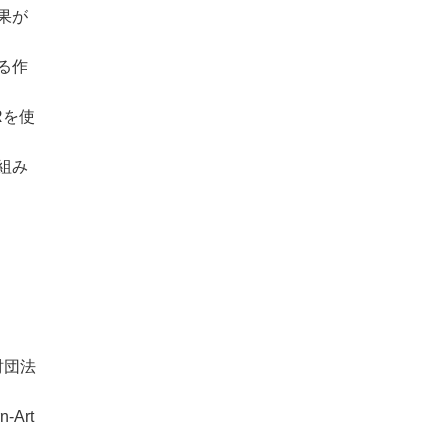
果が
る作
Rを使
組み
財団法
Art