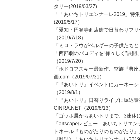
タリー(2019/03/27)
「「あいちトリエンナーレ2019」特
(2019/5/17）
「愛知・円頓寺商店街で日替わりフリーライ
（2019/7/18）
「ミロ・ラウがベルギーの子供たちと、実
「西部劇のパロディを“仰々しく”展
（2019/7/20）
「ホドロフスキー最新作、空族『典座
画.com（2019/07/31）
「『あいトリ』イベントにカーネーシ
（2019/8/1）
「『あいトリ』日替りライブに堀込泰
CINRA.NET（2019/8/13）
「ゴッホ展からあいトリまで、3連休に見
「artscapeレビュー あいちトリ
トネール『ものがたりのものがたり』」arts
《雑誌》「あいちトリエンナーレ201