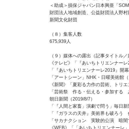
＜助成＞損保ジャパン日本興亜「SOMPO
財団法人地域創造、公益財団法人野村
新聞文化財団
（８）集客人数
675,939人
（９）媒体への露出（記事タイトル／
《テレビ》「『あいちトリエンナーレ201
「『あいちトリエンナーレ2019』開幕直
「アートシーン」NHK・日曜美術館（201
《新聞》「夏彩る力作の芸術、トリエン
「芸術祭 作る・伝える・参加する 
朝日新聞（2019/8/7）
「『人間と家畜」演劇で問う」毎日新聞（2
「『ガラスの天井』美術界も破ろう 作家
「サカナクション 実験的公演 暗闇で『
《WEB》「「あいちトリエンナーレ」