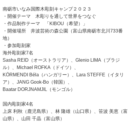
南砺市いなみ国際木彫刻キャンプ２０２３
・開催テーマ 木彫りを通して世界をつなぐ
・作品制作テーマ 「KIBOU（希望）」
・開催場所 井波芸術の森公園（富山県南砺市北川733番
地）
・参加彫刻家
海外彫刻家7名
Sasha REID（オーストラリア）、Glenio LIMA（ブラジ
ル）、Michael ROFKA（ドイツ）、
KÖRMENDI Béla（ハンガリー）、Lara STEFFE（イタリ
ア）、JANG Gook-Bo（韓国）、
Baatar DORJNAMJIL（モンゴル）
国内彫刻家4名
上床 利秋（鹿児島県）、林 隆雄（山口県）、笹波 美恵（富
山県）、山田 千晶（富山県）