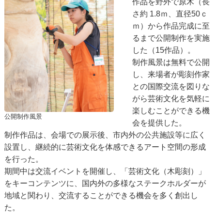
作品を野外で原木（長
さ約 1.8ｍ、直径50ｃ
ｍ）から作品完成に至
るまで公開制作を実施
した（15作品）。
制作風景は無料で公開
し、来場者が彫刻作家
との国際交流を図りな
がら芸術文化を気軽に
楽しむことができる機
公開制作風景
会を提供した。
制作作品は、会場での展示後、市内外の公共施設等に広く
設置し、継続的に芸術文化を体感できるアート空間の形成
を行った。
期間中は交流イベントを開催し、「芸術文化（木彫刻）」
をキーコンテンツに、国内外の多様なステークホルダーが
地域と関わり、交流することができる機会を多く創出し
た。