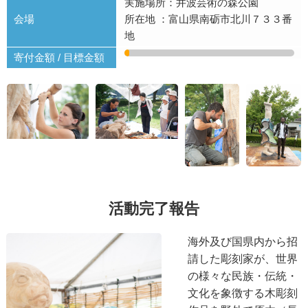
実施場所：井波芸術の森公園
会場
所在地 ：富山県南砺市北川７３３番
地
寄付金額 / 目標金額
活動完了報告
海外及び国県内から招
請した彫刻家が、世界
の様々な民族・伝統・
文化を象徴する木彫刻