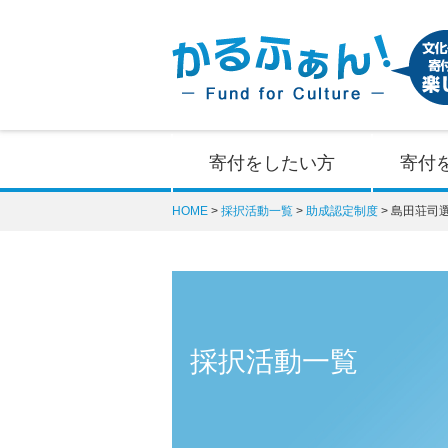
寄付をしたい方
寄付
HOME
採択活動一覧
助成認定制度
島田荘司
採択活動一覧