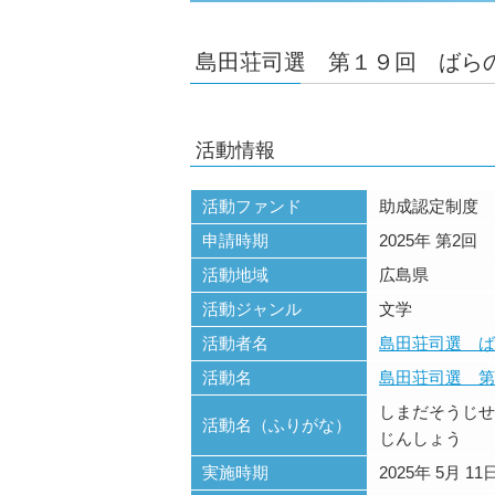
島田荘司選 第１９回 ばら
活動情報
活動ファンド
助成認定制度
申請時期
2025年 第2回
活動地域
広島県
活動ジャンル
文学
活動者名
島田荘司選 ば
活動名
島田荘司選 第
しまだそうじせ
活動名（ふりがな）
じんしょう
実施時期
2025年 5月 11