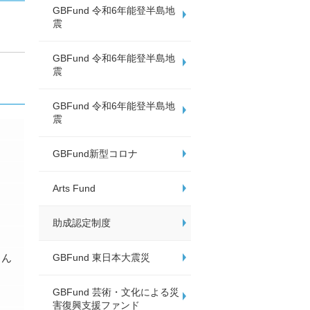
GBFund 令和6年能登半島地
震
GBFund 令和6年能登半島地
震
GBFund 令和6年能登半島地
震
GBFund新型コロナ
Arts Fund
助成認定制度
GBFund 東日本大震災
しん
GBFund 芸術・文化による災
害復興支援ファンド