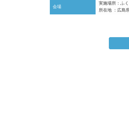
実施場所：ふく
会場
所在地 ：広島