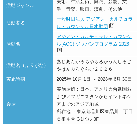
美術、生活芸術、舞踊、芸能、文
活動ジャンル
学、音楽、映画、演劇、その他
一般財団法人 アジアン・カルチュラ
活動者名
ル・カウンシル日本財団
アジアン・カルチュラル・カウンシ
活動名
ル(ACC) ジャパンプログラム 2026
あじあんかるちゆらるかうんしるじ
活動名（ふりがな）
やぱんぷろぐらむ２０２６
実施時期
2025年 10月 1日 ～ 2028年 6月 30日
実施場所：日本、アメリカ合衆国お
よびアフガニスタンからインドネシ
会場
アまでのアジア地域
所在地 ：東京都品川区東品川二丁目
６番４号 G1ビル 3F