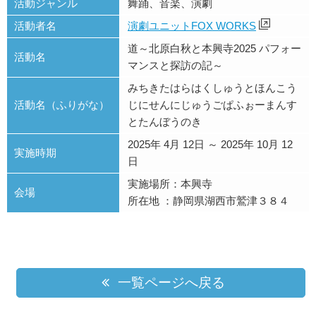
活動ジャンル
舞踊、音楽、演劇
活動者名
演劇ユニットFOX WORKS
道～北原白秋と本興寺2025 パフォー
活動名
マンスと探訪の記～
みちきたはらはくしゅうとほんこう
活動名（ふりがな）
じにせんにじゅうごぱふぉーまんす
とたんぼうのき
2025年 4月 12日 ～ 2025年 10月 12
実施時期
日
実施場所：本興寺
会場
所在地 ：静岡県湖西市鷲津３８４
一覧ページへ戻る