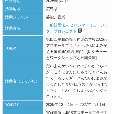
申請時期
2026年 第1回
活動地域
広島県
活動ジャンル
芸能、音楽
一般社団法人 ヒロシマ・ミュージッ
活動者名
ク・プロジェクト
第四回平和の舞＜神楽の学校2026in
アステールプラザ＞－現代によみが
活動名
える儀式舞”奉納神楽”－[レクチャー
とワークショップと神楽公演]
だいよんかいへいわのまいかぐらの
がっこうにせんにじゅうろくいんあ
すてーるぷらざ－げんだいによみが
活動名（ふりがな）
えるぎしきまい”ほうのうかぐら”[れ
くちゃーとわーくしょっぷとかぐら
こうえん]
実施時期
2025年 12月 1日 ～ 2027年 4月 1日
実施場所：JMSアステールプラザ中