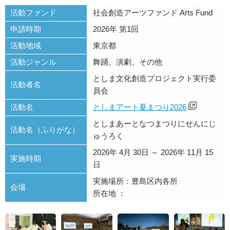
活動ファンド
社会創造アーツファンド Arts Fund
申請時期
2026年 第1回
活動地域
東京都
活動ジャンル
舞踊、演劇、その他
としま文化創造プロジェクト実行委
活動者名
員会
活動名
としまアート夏まつり2026
としまあーとなつまつりにせんにじ
活動名（ふりがな）
ゅうろく
2026年 4月 30日 ～ 2026年 11月 15
実施時期
日
実施場所：豊島区内各所
会場
所在地 ：