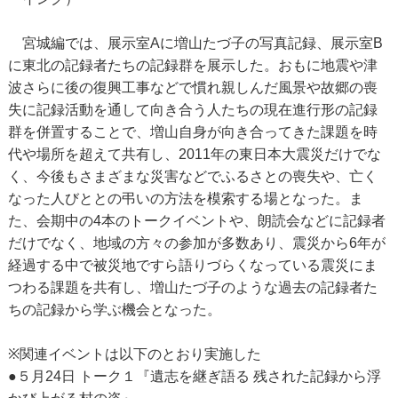
宮城編では、展示室Aに増山たづ子の写真記録、展示室B
に東北の記録者たちの記録群を展示した。おもに地震や津
波さらに後の復興工事などで慣れ親しんだ風景や故郷の喪
失に記録活動を通して向き合う人たちの現在進行形の記録
群を併置することで、増山自身が向き合ってきた課題を時
代や場所を超えて共有し、2011年の東日本大震災だけでな
く、今後もさまざまな災害などでふるさとの喪失や、亡く
なった人びととの弔いの方法を模索する場となった。ま
た、会期中の4本のトークイベントや、朗読会などに記録者
だけでなく、地域の方々の参加が多数あり、震災から6年が
経過する中で被災地ですら語りづらくなっている震災にま
つわる課題を共有し、増山たづ子のような過去の記録者た
ちの記録から学ぶ機会となった。
※関連イベントは以下のとおり実施した
●５月24日 トーク１『遺志を継ぎ語る 残された記録から浮