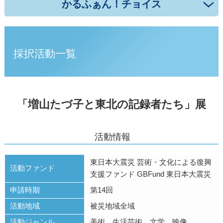
かるふぁん！チョイス
採択活動一覧
「増山たづ子と東北の記録者たち」展
活動情報
東日本大震災 芸術・文化による復興
活動ファンド
支援ファンド GBFund 東日本大震災
申請時期
第14回
活動地域
被災地域全域
活動ジャンル
美術、生活芸術、文学、映像