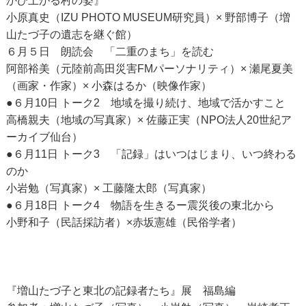
かび上がる村の姿』
小原真史（IZU PHOTO MUSEUM研究員）× 野部博子（増
山たづ子の遺志を継ぐ館）
６月５日 朗読会 「二重のまち」を読む
阿部裕美（元陸前高田災害FMパーソナリティ）× 瀬尾夏美
（画家・作家）× 小森はるか（映像作家）
●６月10日 トーク2 地域を撮り続け、地域で活かすこと
高橋親夫（地域の写真家）× 佐藤正実（NPO法人20世紀ア
ーカイブ仙台）
●６月11日 トーク3 「記録」はいつはじまり、いつ終わる
のか
小岩勉（写真家）× 工藤隆太郎（写真家）
●６月18日 トーク4 物語を生きるー震災後の東北から
小野和子（民話採訪者）×赤坂憲雄（民俗学者）
『増山たづ子と東北の記録者たち』展 福島編