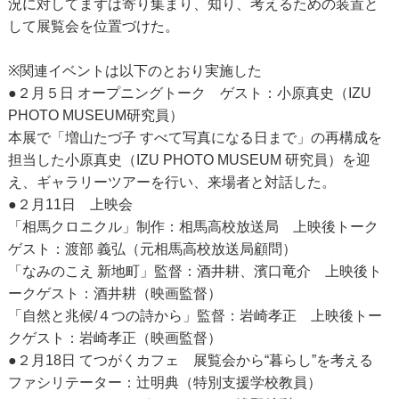
況に対してまずは寄り集まり、知り、考えるための装置と
して展覧会を位置づけた。
※関連イベントは以下のとおり実施した
●２月５日 オープニングトーク ゲスト：小原真史（IZU
PHOTO MUSEUM研究員）
本展で「増山たづ子 すべて写真になる日まで」の再構成を
担当した小原真史（IZU PHOTO MUSEUM 研究員）を迎
え、ギャラリーツアーを行い、来場者と対話した。
●２月11日 上映会
「相馬クロニクル」制作：相馬高校放送局 上映後トーク
ゲスト：渡部 義弘（元相馬高校放送局顧問）
「なみのこえ 新地町」監督：酒井耕、濱口竜介 上映後ト
ークゲスト：酒井耕（映画監督）
「自然と兆候/４つの詩から」監督：岩崎孝正 上映後トー
クゲスト：岩崎孝正（映画監督）
●２月18日 てつがくカフェ 展覧会から“暮らし”を考える
ファシリテーター：辻明典（特別支援学校教員）