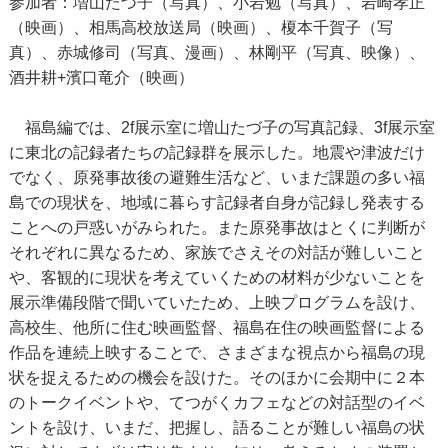
参加者：増山たづ子（写真）、小岩勉（写真）、岩崎孝正
（映画）、相馬高校放送局（映画）、榎本千賀子（写
真）、赤城修司（写真、漫画）、林剛平（写真、映像）、
酒井耕+濱口竜介（映画）
福島編では、2f展示室に増山たづ子の写真記録、3f展示室
に東北の記録者たちの記録群を展示した。地震や津波だけ
でなく、原発事故後の避難生活など、いまだ課題の多い福
島での現状を、地域に暮らす記録者自身が記録し発表する
ことへの戸惑いがみられた。また原発事故はとくに判断が
それぞれに異なるため、家族でさえその対話が難しいこと
や、客観的に現状を考えていくための材料が少ないことを
展示準備段階で聞いていたため、上映プログラムを設け、
高校生、他所に住む映画監督、福島在住の映画監督による
作品を連続上映することで、さまざまな視点から福島の現
状を捉えるための機会を設けた。そのほかに会期中に２本
のトークイベントや、てつがくカフェなどの対話型のイベ
ントを設け、いまだ、把握し、語ることが難しい福島の状