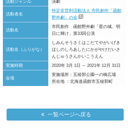
活動ジャンル
演劇
特定非営利活動法人 市民創作「函館
活動者名
野外劇」の会
市民創作 函館野外劇「星の城、明
活動名
日に輝け」第33回公演
しみんそうさくはこだてやがいげき
活動名（ふりがな）
ほしのしろあしたにかがやけだいさ
んじゅうさんかいこうえん
実施時期
2020年 3月 1日 ～ 2021年 12月 31日
実施場所：五稜郭公園一の橋広場
会場
所在地 ：北海道函館市五稜郭町
一覧ページへ戻る