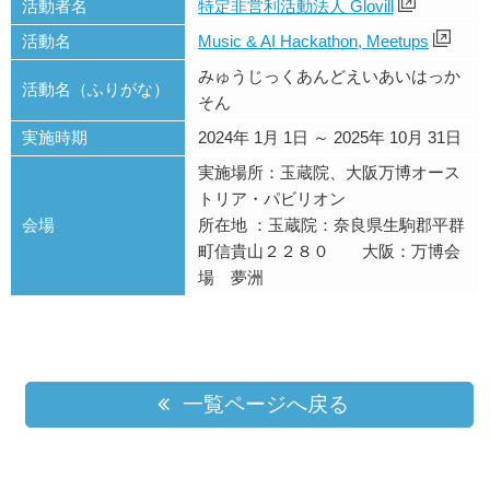
活動者名
特定非営利活動法人 Glovill
活動名
Music & AI Hackathon, Meetups
みゅうじっくあんどえいあいはっか
活動名（ふりがな）
そん
実施時期
2024年 1月 1日 ～ 2025年 10月 31日
実施場所：玉蔵院、大阪万博オース
トリア・パビリオン
会場
所在地 ：玉蔵院：奈良県生駒郡平群
町信貴山２２８０ 大阪：万博会
場 夢洲
一覧ページへ戻る