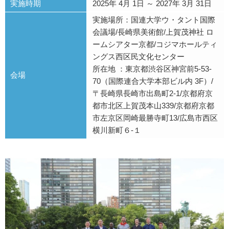
実施時期
2025年 4月 1日 ～ 2027年 3月 31日
実施場所：国連大学ウ・タント国際
会議場/長崎県美術館/上賀茂神社 ロ
ームシアター京都/コジマホールティ
ングス西区民文化センター
所在地 ：東京都渋谷区神宮前5-53-
会場
70（国際連合大学本部ビル内 3F）/
〒長崎県長崎市出島町2-1/京都府京
都市北区上賀茂本山339/京都府京都
市左京区岡崎最勝寺町13/広島市西区
横川新町６-１