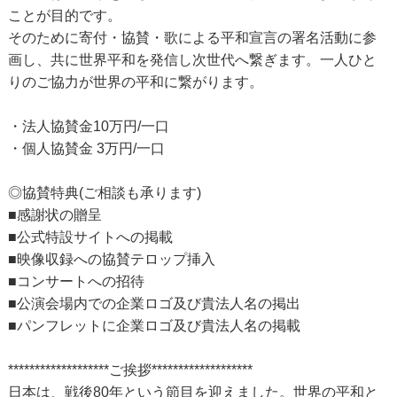
ことが目的です。
そのために寄付・協賛・歌による平和宣言の署名活動に参
画し、共に世界平和を発信し次世代へ繋ぎます。一人ひと
りのご協力が世界の平和に繋がります。
・法人協賛金10万円/一口
・個人協賛金 3万円/一口
◎協賛特典(ご相談も承ります)
■感謝状の贈呈
■公式特設サイトへの掲載
■映像収録への協賛テロップ挿入
■コンサートへの招待
■公演会場内での企業ロゴ及び貴法人名の掲出
■パンフレットに企業ロゴ及び貴法人名の掲載
*******************ご挨拶*******************
日本は、戦後80年という節目を迎えました。世界の平和と