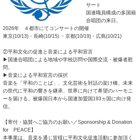
サート
国連職員構成の多国籍
合唱団の来日。
2026年 ４都市にてコンサートの開催
東京(10/13)・長崎(10/15) ・京都(10/19)・広島(10/21)
②平和文化の促進と音楽による平和宣言
▶国連合唱団による地域や学校訪問や国際交流・被爆者慰
問。
▶音楽による平和宣言の採択
音楽を「平和のことば」、文化芸術を対話の架け橋、未来
の世代に平和の響きを継承、世界に向けて希望のハーモニ
ーを届ける。被爆国日本から国連加盟国193ヵ国に向け発
信。
【寄付・協賛へご協力のお願い／Sponsorship & Donation
for PEACE】
本事業は、音楽を通じ皆様に平和文化促進活動に参加頂く