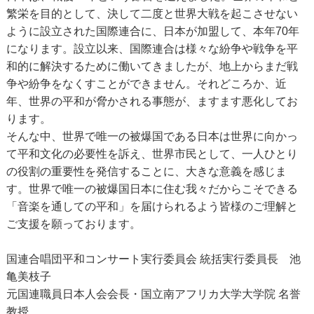
繁栄を目的として、決して二度と世界大戦を起こさせない
ように設立された国際連合に、日本が加盟して、本年70年
になります。設立以来、国際連合は様々な紛争や戦争を平
和的に解決するために働いてきましたが、地上からまだ戦
争や紛争をなくすことができません。それどころか、近
年、世界の平和が脅かされる事態が、ますます悪化してお
ります。
そんな中、世界で唯一の被爆国である日本は世界に向かっ
て平和文化の必要性を訴え、世界市民として、一人ひとり
の役割の重要性を発信することに、大きな意義を感じま
す。世界で唯一の被爆国日本に住む我々だからこそできる
「音楽を通しての平和」を届けられるよう皆様のご理解と
ご支援を願っております。
国連合唱団平和コンサート実行委員会 統括実行委員長 池
亀美枝子
元国連職員日本人会会長・国立南アフリカ大学大学院 名誉
教授